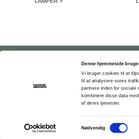
LAMPER >
Denne hjemmeside bruger
House Nordic
Rebslagervej 6
Vi bruger cookies til at til
DK-5471 Søndersø
til at analysere vores tra
Tlf.: +45 31 40 11 88
partnere inden for sociale
E-mail:
info@housenordic.dk
kombinere disse data med a
CVR: 38123793
af deres tjenester.
Samtykkevalg
Nødvendig