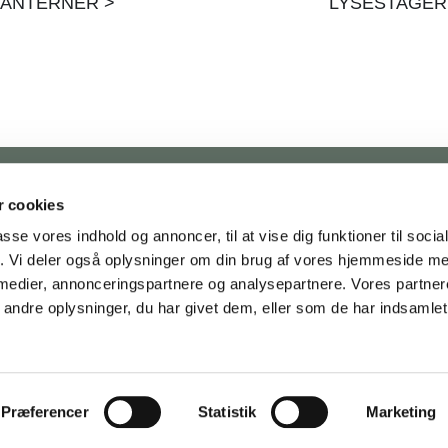
LANTERNER >
LYSESTAGER
 cookies
FORHANDLER
INFORMATION
passe vores indhold og annoncer, til at vise dig funktioner til soci
Produkter
Katalog
fik. Vi deler også oplysninger om din brug af vores hjemmeside m
Nyheder
Kontakt
 medier, annonceringspartnere og analysepartnere. Vores partne
Katalog
Vores DNA og historie
ndre oplysninger, du har givet dem, eller som de har indsamlet 
B2B Login
Bæredygtighed
Ansøg som forhandler
Job
Messer
Presse
Cookies
Præferencer
Statistik
Marketing