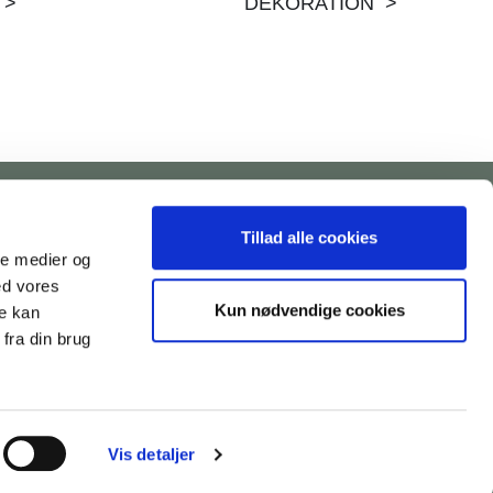
 >
DEKORATION >
AFHENTNINGSADRESSE
Tillad alle cookies
ale medier og
House Nordic ApS
ed vores
Glasvænget 3-9
Kun nødvendige cookies
re kan
DK-5492 Vissenbjerg
fra din brug
Vis detaljer