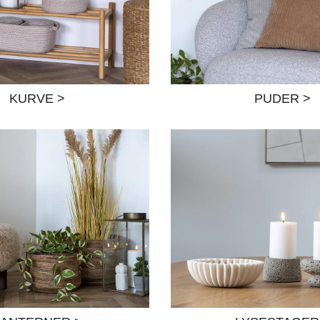
K
URVE >
PUDER >