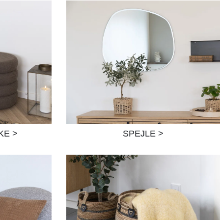
KE >
SPEJLE >