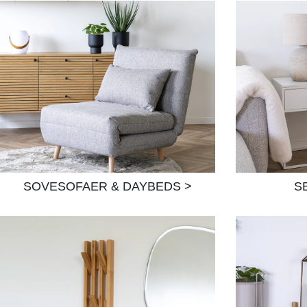
SOVE
SOFAER & DAYBEDS >
S