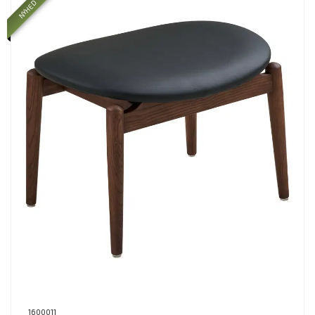
NYHED
1600011