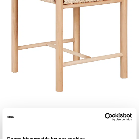
1501150
Abano Taburet
Taburet med naturflet sæde, poppeltræ, natur
42x42x46,5 cm
Denne hjemmeside bruger cookies