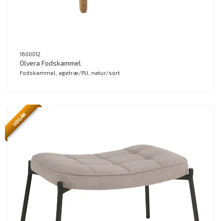
1600012
Olvera Fodskammel
Fodskammel, egetræ/PU, natur/sort
UDGÅR