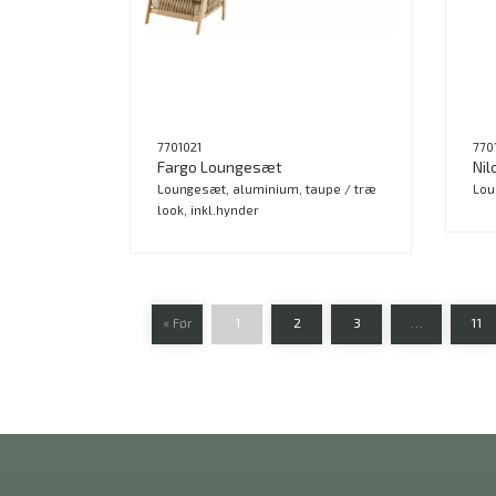
7701021
770
Fargo Loungesæt
Ni
Loungesæt, aluminium, taupe / træ
Lou
look, inkl.hynder
« Før
1
2
3
…
11