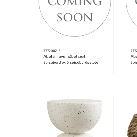
7772082-S
777
Abela Havemøbelsæt
Ab
Spisebord og 6 spisebordsstole
Spi