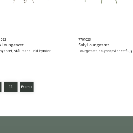
1022
7701023
lo Loungesæt
Saly Loungesæt
ngesæt, stål, sand, inkl.hynder
Loungesæt, polypropylen/stål, g
12
Frem »