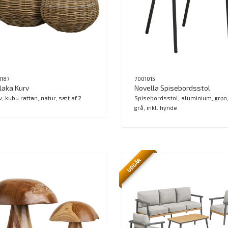
1187
7001015
laka Kurv
Novella Spisebordsstol
v, kubu rattan, natur, sæt af 2
Spisebordsstol, aluminium, grøn
grå, inkl. hynde
UDGÅR