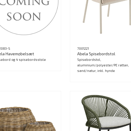
2083-S
7001221
ela Havemøbelsæt
Abela Spisebordstol
sebord og 4 spisebordsstole
Spisebordstol,
aluminium/polyester/PE rattan,
sand/natur, inkl. hynde