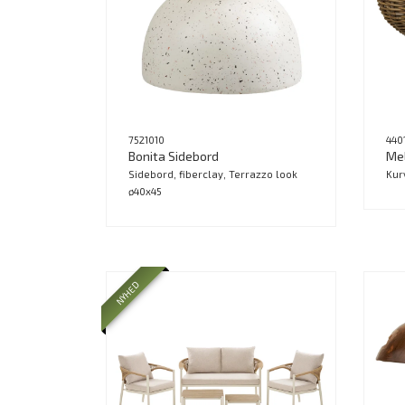
7521010
440
Bonita Sidebord
Me
Sidebord, fiberclay, Terrazzo look
Kur
ø40x45
NYHED