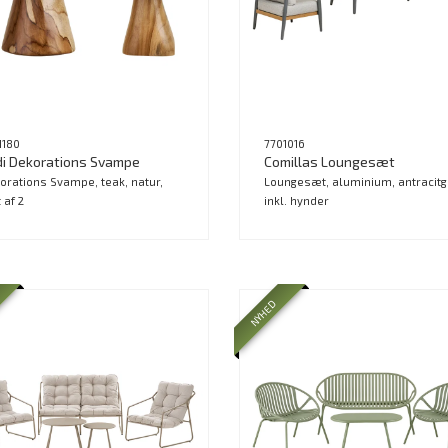
1180
7701016
i Dekorations Svampe
Comillas Loungesæt
orations Svampe, teak, natur,
Loungesæt, aluminium, antracitg
 af 2
inkl. hynder
NYHED