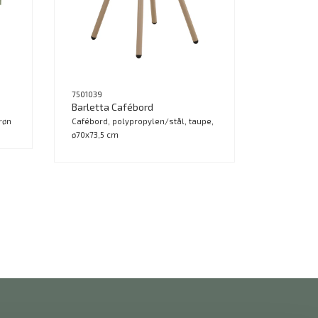
7501039
Barletta Cafébord
røn
Cafébord, polypropylen/stål, taupe,
ø70x73,5 cm