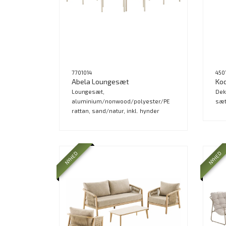
7701014
450
Abela Loungesæt
Kod
Loungesæt,
Dek
aluminium/nonwood/polyester/PE
sæt
rattan, sand/natur, inkl. hynder
NYHED
NYHED