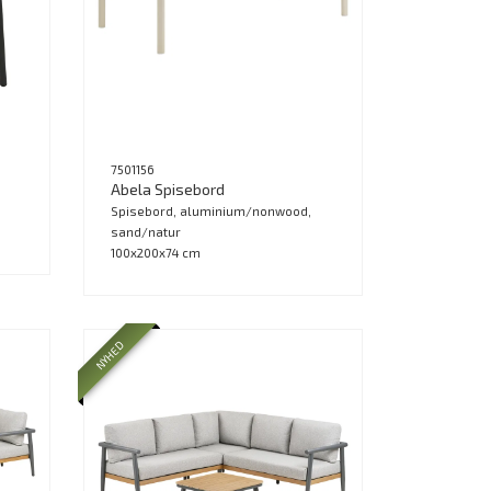
7501156
Abela Spisebord
,
Spisebord, aluminium/nonwood,
sand/natur
100x200x74 cm
NYHED