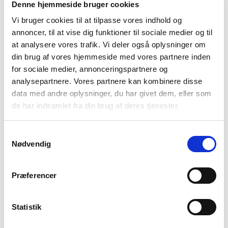
Denne hjemmeside bruger cookies
Vi bruger cookies til at tilpasse vores indhold og
annoncer, til at vise dig funktioner til sociale medier og til
at analysere vores trafik. Vi deler også oplysninger om
din brug af vores hjemmeside med vores partnere inden
for sociale medier, annonceringspartnere og
analysepartnere. Vores partnere kan kombinere disse
data med andre oplysninger, du har givet dem, eller som
6405100
Bristol LED Lampe
de har indsamlet fra din brug af deres tjenester.
Lampe med strop, genopladelig, hvid
Samtykkevalg
Nødvendig
Præferencer
Statistik