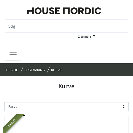
Danish
FORSIDE
OPBEVARING
KURVE
Kurve
NYHED