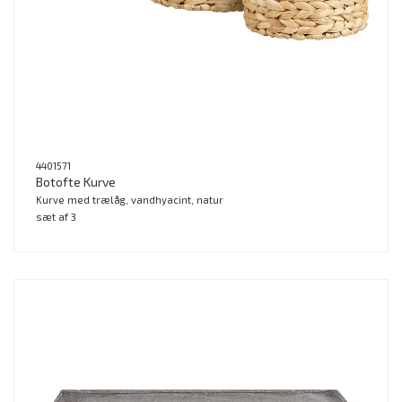
4401571
Botofte Kurve
Kurve med trælåg, vandhyacint, natur
sæt af 3