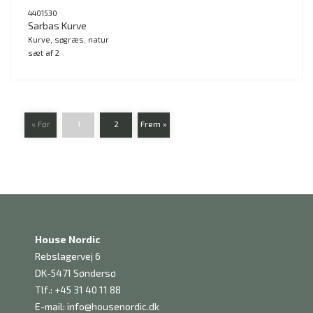
4401530
Sarbas Kurve
Kurve, søgræs, natur
sæt af 2
« Før
1
2
Frem »
House Nordic
Rebslagervej 6
DK-5471 Søndersø
Tlf.: +45 31 40 11 88
E-mail:
info@housenordic.dk