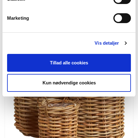
4401188
Keli Kurv
Kurv, kubu rattan, natur, 37x23x27 cm
Marketing
NYHED
Vis detaljer
Tillad alle cookies
Kun nødvendige cookies