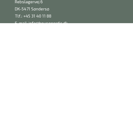
Rebslagervej 6
DK-5471 Søndersø
Tlf.: +45 31 40 11 88
E-mail:
info@housenordic.dk
CVR: 38123793
FORHANDLER
Produkter
Nyheder
Katalog
B2B Login
Ansøg som forhandler
Messer
INFORMATION
Katalog
Kontakt
Vores DNA og historie
Bæredygtighed