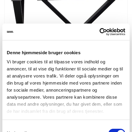
Denne hjemmeside bruger cookies
Vi bruger cookies til at tilpasse vores indhold og
annoncer, til at vise dig funktioner til sociale medier og til
at analysere vores trafik. Vi deler også oplysninger om
din brug af vores hjemmeside med vores partnere inden
for sociale medier, annonceringspartnere og
analysepartnere. Vores partnere kan kombinere disse
2301300
data med andre oplysninger, du har givet dem, eller som
Nimes Bordben
de har indsamlet fra din brug af deres tjenester.
Ben til spisebord, pulverlakeret sort, design X
8x86x70,8 cm
Samtykkevalg