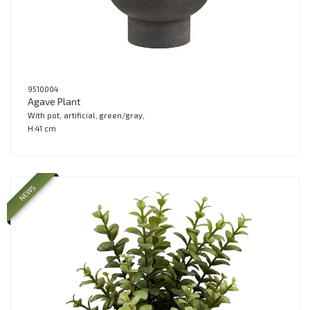
9510004
Agave Plant
With pot, artificial, green/gray,
H:41 cm
NEWS