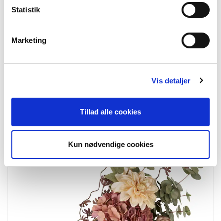
Statistik
Marketing
9510003
Grass Plant
Plant, green
H:68 cm
Vis detaljer
Tillad alle cookies
Kun nødvendige cookies