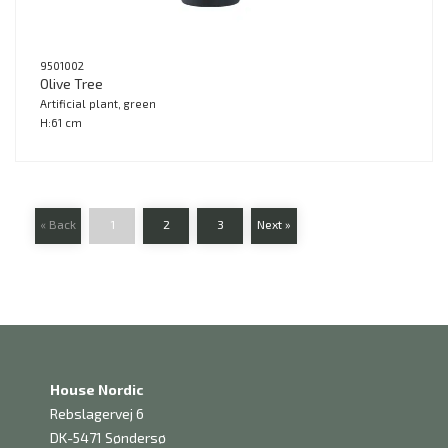
9501002
Olive Tree
Artificial plant, green
H:61 cm
« Back
1
2
3
Next »
House Nordic
Rebslagervej 6
DK-5471 Søndersø