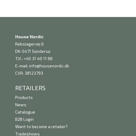
House Nordic
Rebslagervej 6
DK-5471 Søndersø
Tlf.: +45 31 40 11 88
E-mail:
info@housenordic.dk
CVR: 38123793
RETAILERS
Products
News
Catalogue
B2B Login
Want to become a retailer?
Tradeshows