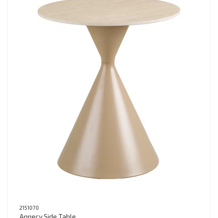
2151070
Annecy Side Table