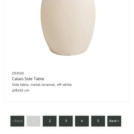
2151500
Calais Side Table
Side table, metal/enamel, off-white
ø36x50 cm
« Back
1
2
3
4
5
Next »