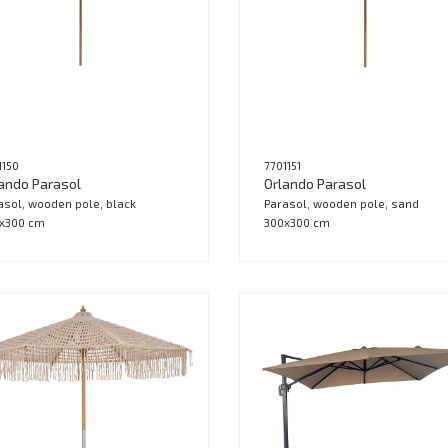
1150
7701151
ando Parasol
Orlando Parasol
asol, wooden pole, black
Parasol, wooden pole, sand
x300 cm
300x300 cm