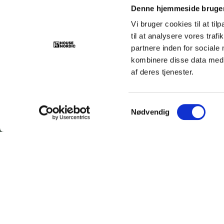
Denne hjemmeside bruger
Vi bruger cookies til at til
til at analysere vores tra
partnere inden for sociale
kombinere disse data med a
af deres tjenester.
House Nordic
Rebslagervej 6
DK-5471 Søndersø
Samtykkevalg
Tlf.: +45 31 40 11 88
Nødvendig
E-mail:
info@housenordic.dk
CVR: 38123793