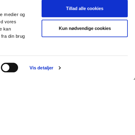
Tillad alle cookies
ale medier og
ed vores
Kun nødvendige cookies
re kan
fra din brug
PICK UP ADDRESS
House Nordic ApS
Glasvænget 3-9
Vis detaljer
DK-5492 Vissenbjerg