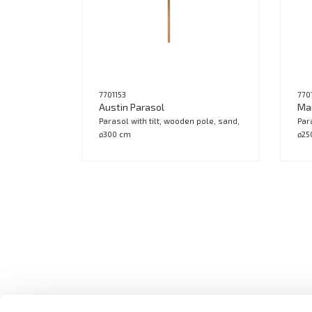
7701153
770
Austin Parasol
Mar
Parasol with tilt, wooden pole, sand,
Par
ø300 cm
ø25