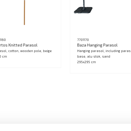
1160
7701170
tos Knitted Parasol
Baza Hanging Parasol
asol, cotton, wooden pole, beige
Hanging parasol, including paras
0 cm
base, alu stok, sand
295x295 cm