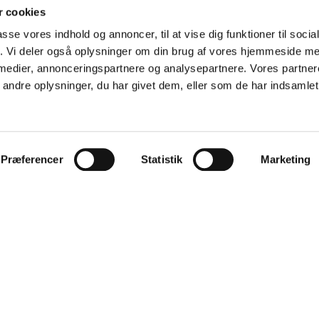
 cookies
passe vores indhold og annoncer, til at vise dig funktioner til soci
fik. Vi deler også oplysninger om din brug af vores hjemmeside m
 medier, annonceringspartnere og analysepartnere. Vores partne
ndre oplysninger, du har givet dem, eller som de har indsamlet 
RETAILERS
INFORMATION
Products
Catalogue
News
Contact
Præferencer
Statistik
Marketing
Catalogue
Our DNA and history
B2B Login
Sustainability
Want to become a retailer?
Jobs
Tradeshows
Press
Cookies
Copyright House Nordic © All Right Reserved