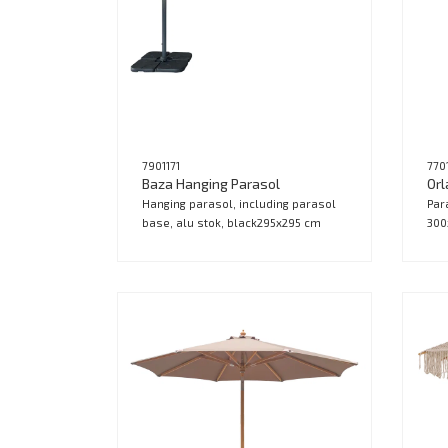
7901171
770
Baza Hanging Parasol
Orl
Hanging parasol, including parasol
Par
base, alu stok, black295x295 cm
300