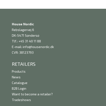
House Nordic
Rebslagervej 6
DK-5471 Søndersø
Tlf.: +45 31 40 11 88
E-mail:
info@housenordic.dk
CVR: 38123793
RETAILERS
Products
News
Catalogue
B2B Login
Want to become a retailer?
Tradeshows