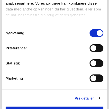
analysepartnere. Vores partnere kan kombinere disse
data med andre oplysninger, du har givet dem, eller som
de har indsamlet fra din brug af deres tjenester.
Samtykkevalg
Nødvendig
Præferencer
Statistik
Marketing
4981000
Marbella Frame Display
Frame Display, 7 pcs. black and 8 pcs. natural
Vis detaljer
30X40 cm