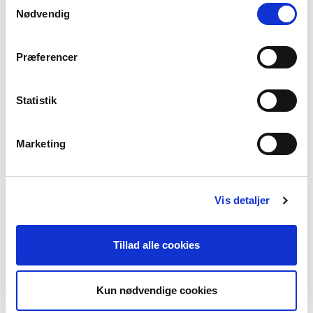
Nødvendig
Præferencer
Statistik
Marketing
2502011
Vis detaljer
Kyoto TV-Bench
TV-bench, 2 doors, 2 shelves, oak veneer, smoked, black metal
legs
Tillad alle cookies
150x40x50 cm
Kun nødvendige cookies