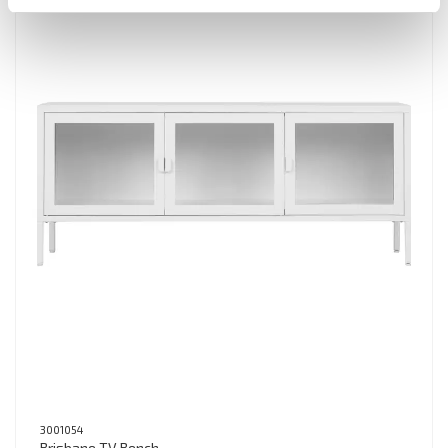
3001054
Brisbane TV Bench